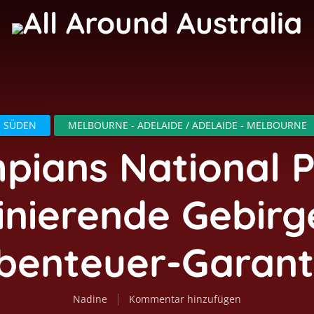
SÜDEN
MELBOURNE - ADELAIDE / ADELAIDE - MELBOURNE
pians National P
inierende Gebirg
benteuer-Garant
Nadine
Kommentar hinzufügen