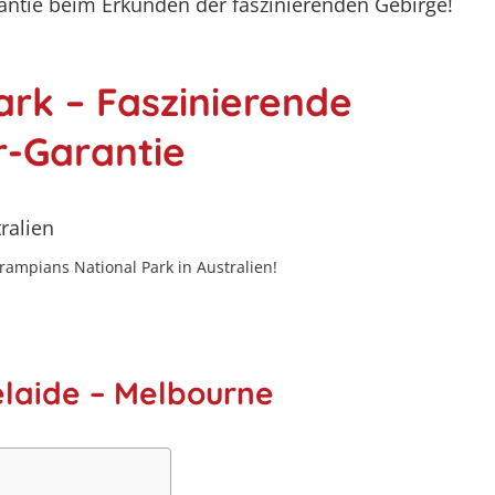
rantie beim Erkunden der faszinierenden Gebirge!
rk – Faszinierende
r-Garantie
rampians National Park in Australien!
elaide – Melbourne