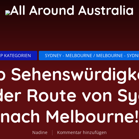
P KATEGORIEN
SYDNEY - MELBOURNE / MELBOURNE - SYDN
p Sehenswürdigk
der Route von S
nach Melbourne!
Nadine
Kommentar hinzufügen